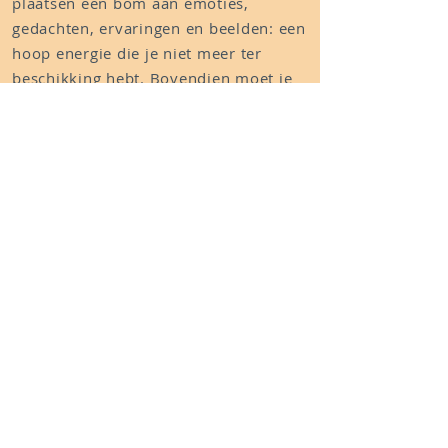
plaatsen een bom aan emoties,
gedachten, ervaringen en beelden: een
hoop energie die je niet meer ter
beschikking hebt. Bovendien moet je
ook nog energie steken in het
onderhouden van de inkapseling. Jouw
levensenergie neemt af, je hebt
minder ruimte om je in te bewegen, je
kan minder spontaan jezelf zijn. Je
voelt je afgesloten, sommige emoties
overvallen je op de onmogelijkste
momenten, bepaalde reactiepatronen
dringen zich op terwijl je eigenlijk
anders zou willen reageren.