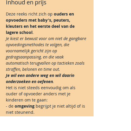
Inhoud en prijs
Deze reeks richt zich op 
ouders en 
opvoeders met baby's, peuters, 
kleuters en het eerste deel van de 
lagere school
. 
Je kiest er bewust voor om niet de gangbare 
opvoedingsmethodes te volgen, die 
voornamelijk gericht zijn op 
gedragsaanpassing, en die vaak 
automatisch terugvallen op tactieken zoals 
straffen, belonen en time out.
Je wil een andere weg en wil daarin 
onderzoeken en oefenen
.
Het is niet steeds eenvoudig om als 
ouder of opvoeder anders met je 
kinderen om te gaan:
- de 
omgeving
 begrijpt je niet altijd of is 
niet steunend.
- je weet wel hoé je het zou willen, maar 
je komt toch 
twijfels en angsten
 tegen of 
het wel juist is wat je doet.