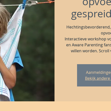
opvoe
gesprei
Hechtingsbevorderend,
opvoe
Interactieve workshop vo
en Aware Parenting fans 
willen worden. Scroll
Aanmeldingen
Bekijk andere