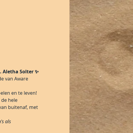
 Aletha Solter ✨
de van Aware 
elen en te leven!
 de hele 
van buitenaf, met 
's als