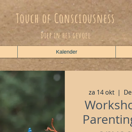
Touch of Consciousness
Diep in het gevoel
Kalender
za 14 okt
  |  
De
Worksh
Parentin