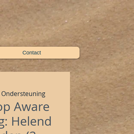
Contact
 Ondersteuning
op Aware
g: Helend