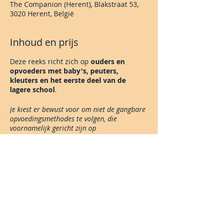
The Companion (Herent), Blakstraat 53,
3020 Herent, België
Inhoud en prijs
Deze reeks richt zich op
ouders en
opvoeders met baby's, peuters,
kleuters en het eerste deel van de
lagere school
.
Je kiest er bewust voor om niet de gangbare
opvoedingsmethodes te volgen, die
voornamelijk gericht zijn op
gedragsaanpassing, en die vaak automatisch
terugvallen op tactieken zoals straffen,
belonen en time out.
Je wil een andere weg en wil daarin
onderzoeken en oefenen
.
Share This Event
Het is niet steeds eenvoudig om als
ouder of opvoeder anders met je