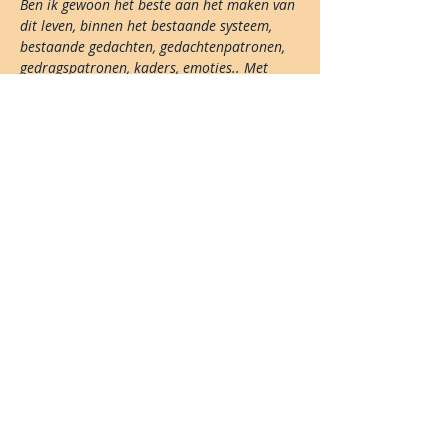
Ben ik gewoon het beste aan het maken van 
dit leven, binnen het bestaande systeem, 
bestaande gedachten, gedachtenpatronen, 
gedragspatronen, kaders, emoties.. Met 
mijn focus gericht op groei en ontwikkeling. 
Zoals het een “spiritueel mens” betaamt?
En wat als dit allemaal bezigheidstherapie 
is? Afleiding van wat er werkelijk gaande is, 
en wat er moet gebeuren?
Lees meer >
Share This Event
Blijf je graag op de hoogte?