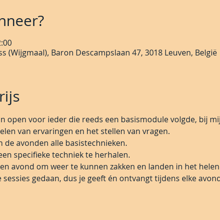
nneer?
2:00
s (Wijgmaal), Baron Descampslaan 47, 3018 Leuven, België
ijs
 open voor ieder die reeds een basismodule volgde, bij mij 
delen van ervaringen en het stellen van vragen.
 de avonden alle basistechnieken.
en specifieke techniek te herhalen.
een avond om weer te kunnen zakken en landen in het helend
sessies gedaan, dus je geeft én ontvangt tijdens elke avond