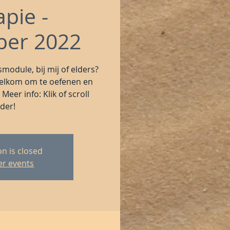
apie -
ber 2022
module, bij mij of elders?
welkom om te oefenen en
 Meer info: Klik of scroll
der!
on is closed
er events