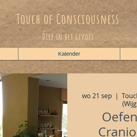
Touch of Consciousness
Diep in het gevoel
Kalender
wo 21 sep
  |  
Touc
(Wij
Oefe
Cranio