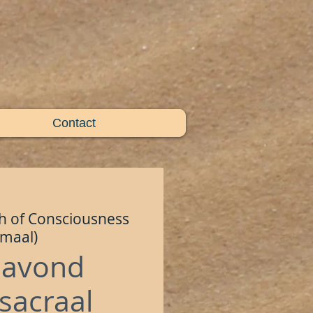
Contact
h of Consciousness
gmaal)
navond
sacraal