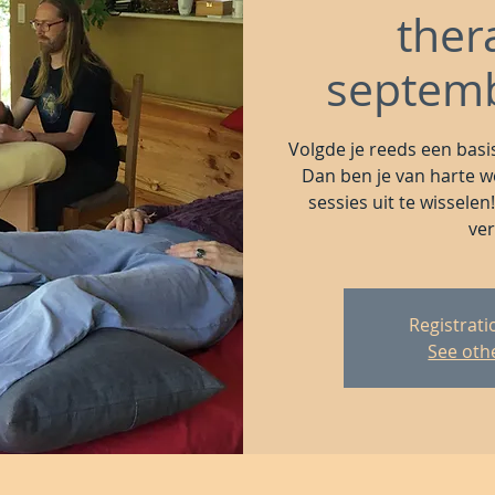
ther
septem
Volgde je reeds een basis
Dan ben je van harte 
sessies uit te wisselen!
ver
Registrati
See oth