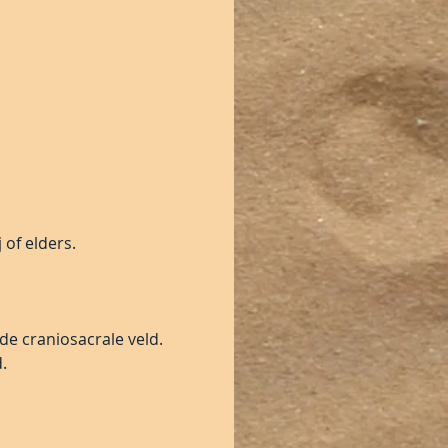
of elders.
e craniosacrale veld.
.