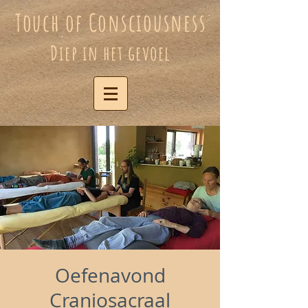
Touch of Consciousness
Diep in het gevoel
Oefenavond
Craniosacraal