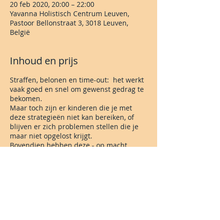
20 feb 2020, 20:00 – 22:00
Yavanna Holistisch Centrum Leuven,
Pastoor Bellonstraat 3, 3018 Leuven,
België
Inhoud en prijs
Straffen, belonen en time-out: het werkt
vaak goed en snel om gewenst gedrag te
bekomen.
Maar toch zijn er kinderen die je met
deze strategieën niet kan bereiken, of
blijven er zich problemen stellen die je
maar niet opgelost krijgt.
Bovendien hebben deze - op macht
gebaseerde - methoden heel wat
nadelen op de lange-termijn-
ontwikkeling.
Het kan ook anders!
Democratisch opvoeden is geen