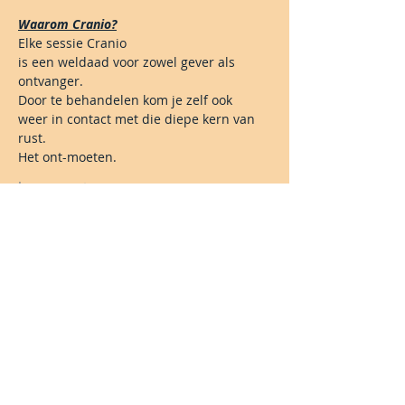
Waarom Cranio?
Elke sessie Cranio 
is een weldaad voor zowel gever als 
ontvanger. 
Door te behandelen kom je zelf ook 
weer in contact met die diepe kern van 
rust. 
Het ont-moeten. 
Lees meer >
Share This Event
Blijf je graag op de hoogte?