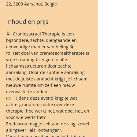
22, 3200 Aarschot, België
Inhoud en prijs
🌀  Craniosacraal Therapie is een 
bijzondere, zachte, diepgaande en 
eenvoudige manier van heling.🌀
🤲  Het doel van craniosacraaltherapie is 
vrije stroming brengen in alle 
lichaamsstructuren door zachte 
aanraking. Door de subtiele aanraking 
met de juiste aandacht krijgt je lichaam 
nieuwe ruimte om zelf een nieuw 
evenwicht te vinden.
👉  Tijdens deze avond krijg je wat 
achtergrondinformatie over deze 
therapie: hoe werkt het, wat doet het, en 
voor wie werkt het?
En daarna mag je zelf aan de slag, zowel 
als "gever" als "ontvanger".
Vanuit beide posities begeleid ik je om 