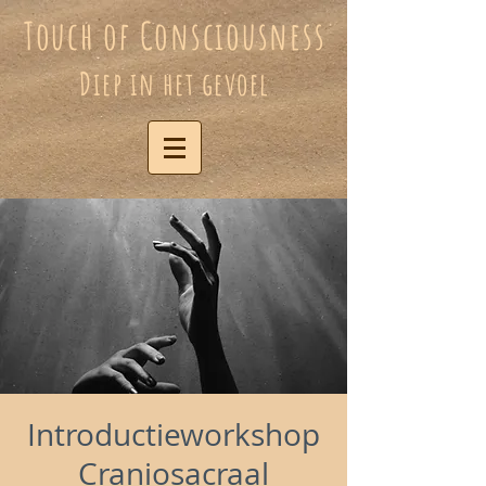
Touch of Consciousness
Diep in het gevoel
Introductieworkshop
Craniosacraal