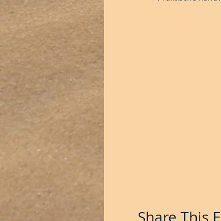
Prijs: 18 euro persoon
Inschrijving is pas de
naam"
Aanmelden via deze we
Share This 