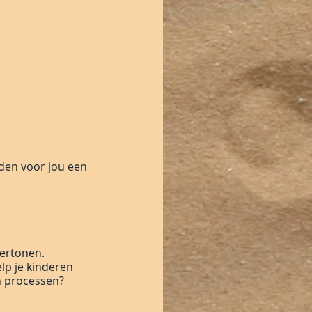
den voor jou een
vertonen.
lp je kinderen
n processen?