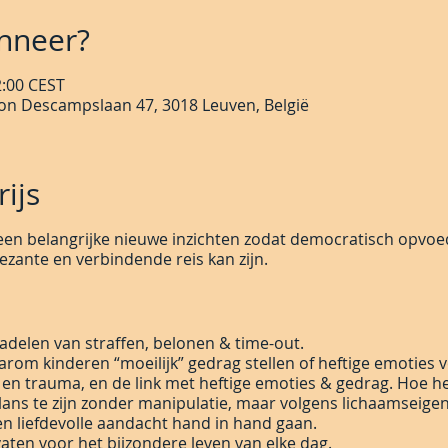
nneer?
2:00 CEST
on Descampslaan 47, 3018 Leuven, België
ijs
en belangrijke nieuwe inzichten zodat democratisch opvoe
ezante en verbindende reis kan zijn.
nadelen van straffen, belonen & time-out.
rom kinderen “moeilijk” gedrag stellen of heftige emoties 
 en trauma, en de link met heftige emoties & gedrag. Hoe he
lans te zijn zonder manipulatie, maar volgens lichaamseige
n liefdevolle aandacht hand in hand gaan.
aten voor het bijzondere leven van elke dag.