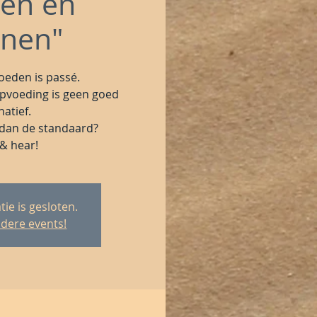
fen en
onen"
oeden is passé.
pvoeding is geen goed
natief.
 dan de standaard?
& hear!
tie is gesloten.
ndere events!