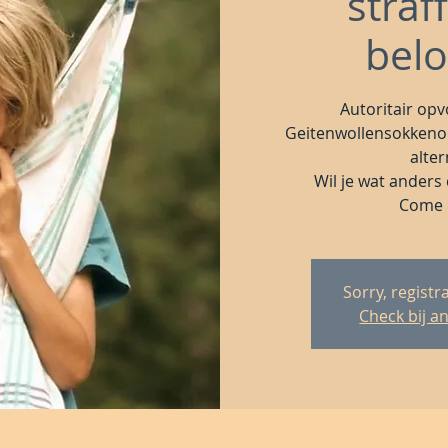
straf
bel
Autoritair opv
Geitenwollensokkeno
alter
Wil je wat anders
Come 
Sorry, registra
Check bij a