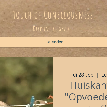
Touch of Consciousness
Diep in het gevoel
Kalender
di 28 sep
  |  
Le
Huiskam
"Opvoed