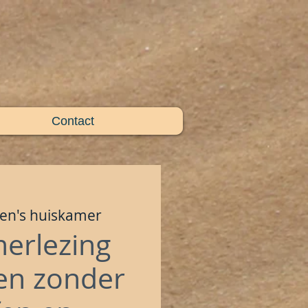
Contact
en's huiskamer
erlezing
en zonder