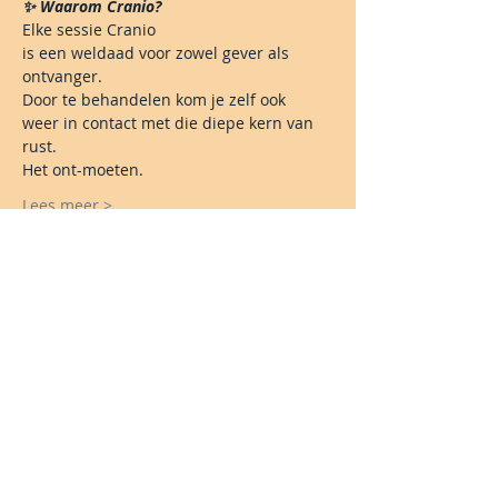
✨ Waarom Cranio?
Elke sessie Cranio
is een weldaad voor zowel gever als 
ontvanger.
Door te behandelen kom je zelf ook
weer in contact met die diepe kern van 
rust.
Het ont-moeten.
Lees meer >
Share This Event
Blijf je graag op de hoogte?