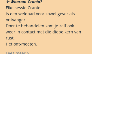
✨ Waarom Cranio?
Elke sessie Cranio
is een weldaad voor zowel gever als 
ontvanger.
Door te behandelen kom je zelf ook
weer in contact met die diepe kern van 
rust.
Het ont-moeten.
Lees meer >
Share This Event
Blijf je graag op de hoogte?