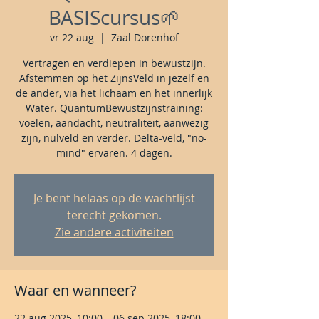
BASIScursus🌱
vr 22 aug
  |  
Zaal Dorenhof
Vertragen en verdiepen in bewustzijn.
Afstemmen op het ZijnsVeld in jezelf en
de ander, via het lichaam en het innerlijk
Water. QuantumBewustzijnstraining:
voelen, aandacht, neutraliteit, aanwezig
zijn, nulveld en verder. Delta-veld, "no-
mind" ervaren. 4 dagen.
Je bent helaas op de wachtlijst
terecht gekomen.
Zie andere activiteiten
Waar en wanneer?
22 aug 2025, 10:00 – 06 sep 2025, 18:00